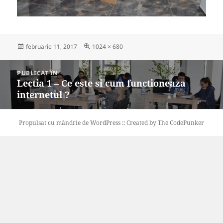
Publicat
Dimensiune
februarie 11, 2017
1024 × 680
pe
completă
Navigare
PUBLICAT ÎN
în
Lectia 1 – Ce este si cum functioneaza
articole
internetul ?
Propulsat cu mândrie de WordPress
::
Created by The CodePunker