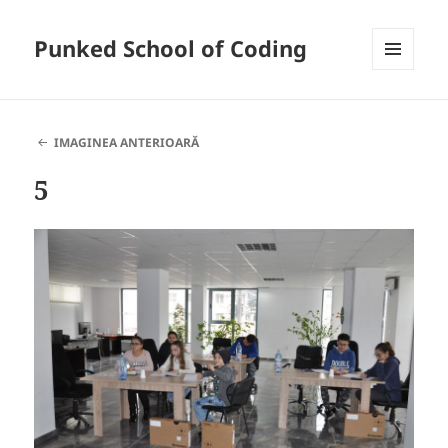
Punked School of Coding
MENIU
ȘI
WIDGET-
URI
IMAGINEA ANTERIOARĂ
5